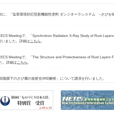
p.163に、「塩害環境対応型新機能性塗料 ダンジオーラシステム ‒さび
ECS Meetingで、「Synchrotron Radiation X-Ray Study of Rust Layers F
講演を行いました。詳細は
こちら
。
 ECS Meetingで、「The Structure and Protectiveness of Rust Layers 
ました。詳細は
こちら
。
シ樹脂膜下のさび層の放射光XRD解析」について講演を行いました。
回)大会において「リン酸イオンを含む液膜下での鉄さびの酸化還元挙動」と
株式会社と共同で「第 9 回インフラメンテナンス大賞（国土交通大臣