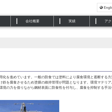
Engli
会社概要
実績
アク
用化を進めています。一般の防食では塗料により腐食環境と遮断する方
け鉄を腐食させるため塗膜の維持管理が問題となります。環境マテリア
環境の力を借りながら鋼材表面に防食性を付与し、腐食を抑制する手法