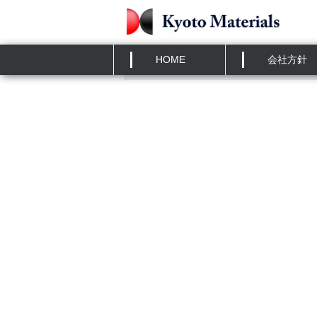
HOME
»
発表
第69回材料と環境討論会にお
HOME
会社方針
の構造と防食性」について講演