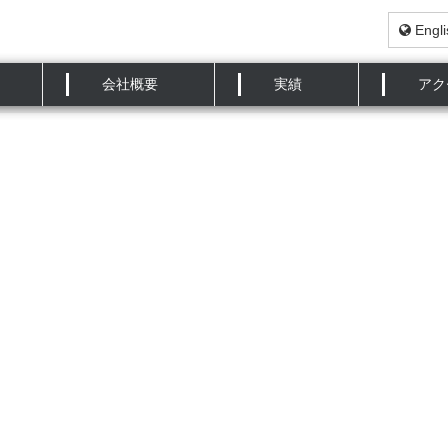
Engli
いて、「海浜大気環境で各種低合金鋼に生成するさび層
会社概要
実績
アク
を行いました。