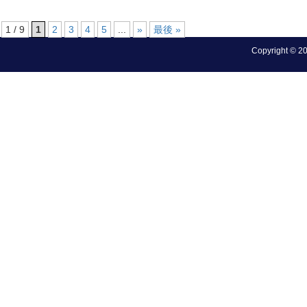
1 / 9
1
2
3
4
5
...
»
最後 »
Copyright © 202