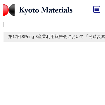
HOME
»
発表
発表
第17回SPring-8産業利用報告会において「発