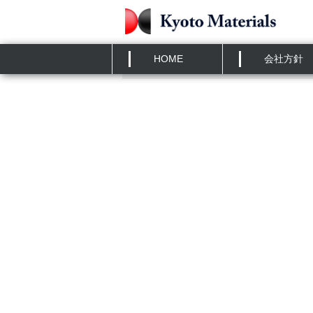
HOME
»
発表
日本材料学会腐食防食部門委員
HOME
会社方針
おいて「反応性塗料による鉄さ