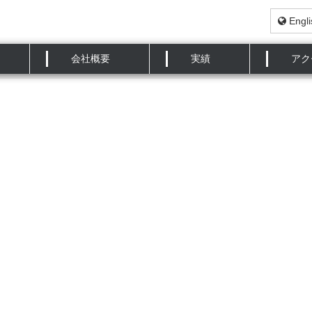
Engli
会第332回例会 主題「最近の防食塗料と評価方法」に
会社概要
実績
アク
びのデザインとテーラリング」の講演を行いました。