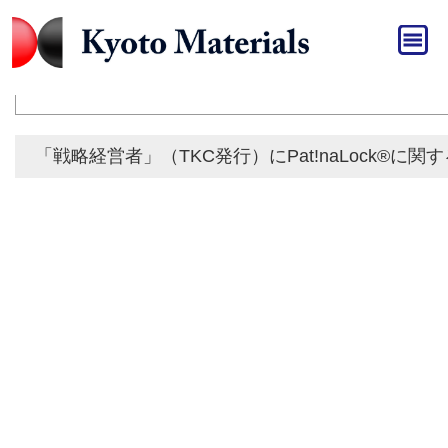
HOME
»
メディア
メディア
「戦略経営者」（TKC発行）にPat!naLock®に