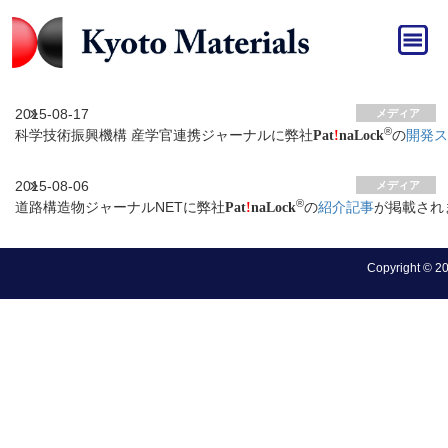
HOME
»
メディア
メディア アーカイブ
2015-08-17
メディア
®
科学技術振興機構 産学官連携ジャーナルに弊社
の
開発ス
Pat
!
naLock
2015-08-06
メディア
®
道路構造物ジャーナルNETに弊社
の
紹介記事
が掲載され
Pat
!
naLock
Copyright © 202