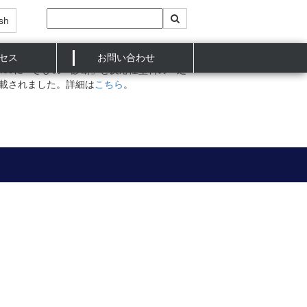
sh
セス
お問い合わせ
ol.59 No.7 p.88に「さびの「診断」と反応性塗料の「処
載されました。詳細は
こちら
。