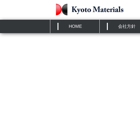
HOME
»
NEWS
English website is opened
HOME
会社方針